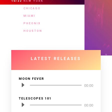
10/22
NEW YORK
11/01
CHICAGO
11/14
MIAMI
12/15
PHEONIX
12/29
HOUSTON
LATEST RELEASES
MOON FEVER
Audio
00:00
Player
TELESCOPES 101
Audio
00:00
Player