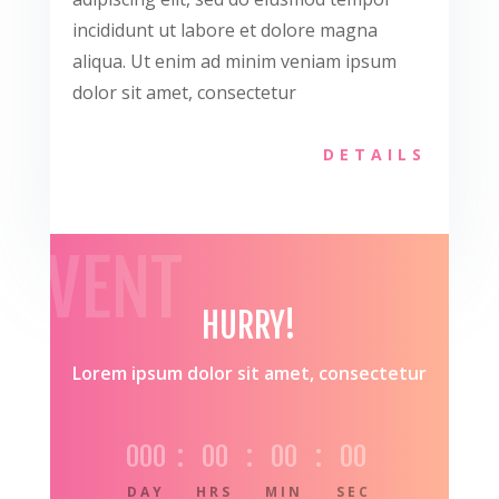
incididunt ut labore et dolore magna
aliqua. Ut enim ad minim veniam ipsum
dolor sit amet, consectetur
DETAILS
EVENT
HURRY!
Lorem ipsum dolor sit amet, consectetur
000
:
00
:
00
:
00
DAY
HRS
MIN
SEC