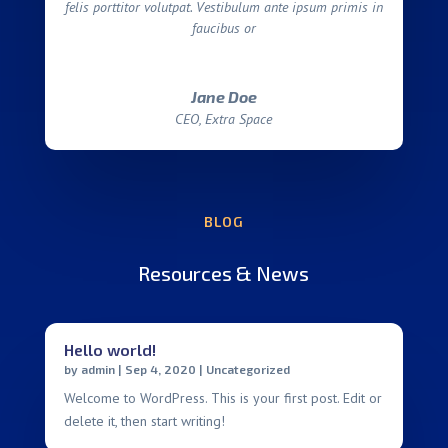
felis porttitor volutpat. Vestibulum ante ipsum primis in
faucibus or
Jane Doe
CEO, Extra Space
BLOG
Resources & News
Hello world!
by
admin
|
Sep 4, 2020
|
Uncategorized
Welcome to WordPress. This is your first post. Edit or
delete it, then start writing!